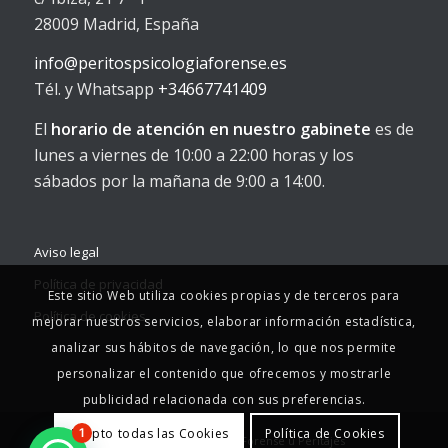
28009 Madrid, España
info@peritospsicologiaforense.es
Tél. y Whatsapp
+34667741409
El
horario de atención en nuestro gabinete
es de
lunes a viernes de 10:00 a 22:00 horas y los
sábados por la mañana de 9:00 a 14:00.
Aviso legal
Política de privacidad
Este sitio Web utiliza cookies propias y de terceros para
Política de cookies
mejorar nuestros servicios, elaborar información estadística,
analizar sus hábitos de navegación, lo que nos permite
personalizar el contenido que ofrecemos y mostrarle
publicidad relacionada con sus preferencias.
Acepto todas las Cookies
Política de Cookies
1
© Copyright - 2025 - Psicología Jurídica Forense u Peritajes