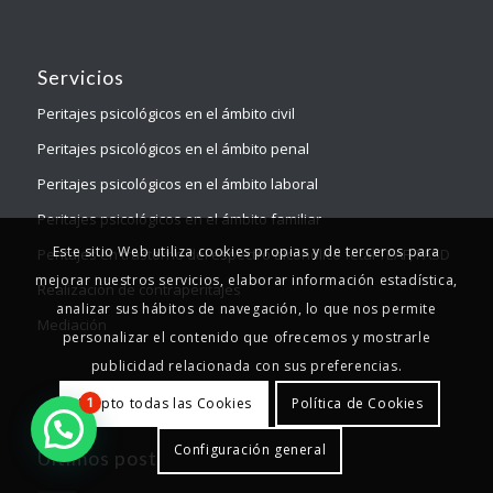
Servicios
Peritajes psicológicos en el ámbito civil
Peritajes psicológicos en el ámbito penal
Peritajes psicológicos en el ámbito laboral
Peritajes psicológicos en el ámbito familiar
Este sitio Web utiliza cookies propias y de terceros para
Peritajes en trastorno del espectro alcohólico fetal TEAF, FASD
mejorar nuestros servicios, elaborar información estadística,
Realización de contraperitajes
analizar sus hábitos de navegación, lo que nos permite
Mediación
personalizar el contenido que ofrecemos y mostrarle
publicidad relacionada con sus preferencias.
Acepto todas las Cookies
Política de Cookies
1
Configuración general
Últimos post