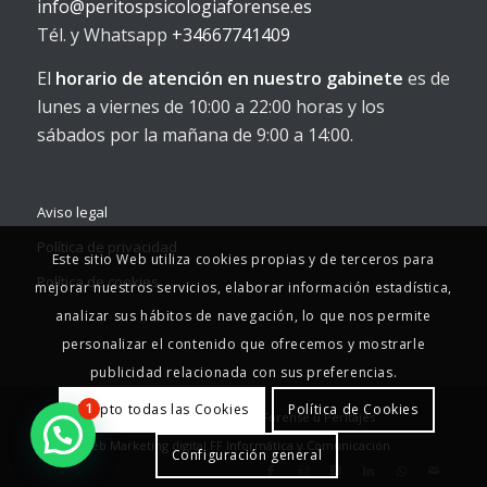
info@peritospsicologiaforense.es
Tél. y Whatsapp
+34667741409
El
horario de atención en nuestro gabinete
es de
lunes a viernes de 10:00 a 22:00 horas y los
sábados por la mañana de 9:00 a 14:00.
Aviso legal
Política de privacidad
Este sitio Web utiliza cookies propias y de terceros para
Política de cookies
mejorar nuestros servicios, elaborar información estadística,
analizar sus hábitos de navegación, lo que nos permite
personalizar el contenido que ofrecemos y mostrarle
publicidad relacionada con sus preferencias.
Acepto todas las Cookies
Política de Cookies
1
© Copyright - 2025 - Psicología Jurídica Forense u Peritajes
Diseño Web
Marketing digital
FF Informática y Comunicación
Configuración general