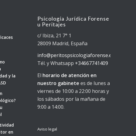
Psicología Jurídica Forense
u Peritajes
n
c/ Ibiza, 21 7° 1
ficaces
28009 Madrid, España
info@peritospsicologiaforense.es
ómo
Tél. y Whatsapp
+34667741409
a
El
horario de atención en
dad y la
nuestro gabinete
es de lunes a
ASD
viernes de 10:00 a 22:00 horas y
un
los sábados por la mañana de
ológico?
9:00 a 14:00.
su
l
tividad
Aviso legal
stor en