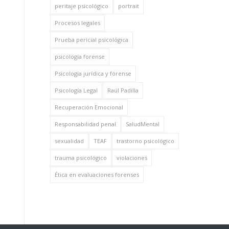
peritaje psicológico
portrait
Procesos legales
Prueba pericial psicológica
psicología forense
Psicología jurídica y forense
Psicología Legal
Raúl Padilla
Recuperación Emocional
Responsabilidad penal
SaludMental
sexualidad
TEAF
trastorno psicológico
trauma psicológico
violaciones
Ética en evaluaciones forenses