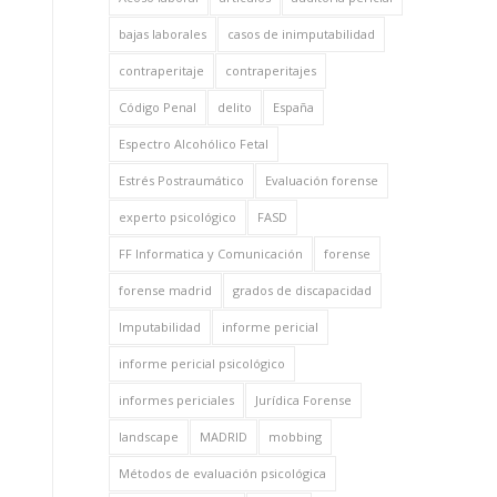
bajas laborales
casos de inimputabilidad
contraperitaje
contraperitajes
Código Penal
delito
España
Espectro Alcohólico Fetal
Estrés Postraumático
Evaluación forense
experto psicológico
FASD
FF Informatica y Comunicación
forense
forense madrid
grados de discapacidad
Imputabilidad
informe pericial
informe pericial psicológico
informes periciales
Jurídica Forense
landscape
MADRID
mobbing
Métodos de evaluación psicológica