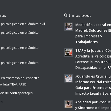
cios
Últimos post
 psicológicos en el ámbito civil
Mediación Laboral e
Madrid: Soluciones E
s psicológicos en el ámbito
para Empresas y
Trabajadores
s psicológicos en el ámbito
TEAF y la Justicia: C
Acredita la Psicologí
Forense la Imputabili
s psicológicos en el ámbito
Discapacidad en el F
¿Cuándo es Crucial 
s en trastorno del espectro
Informe Pericial Psic
co fetal TEAF, FASD
Guía para Entender 
ión de contraperitajes
Impacto Legal y Socia
ón
Ansiedad por Produc
y Síndrome del Impo