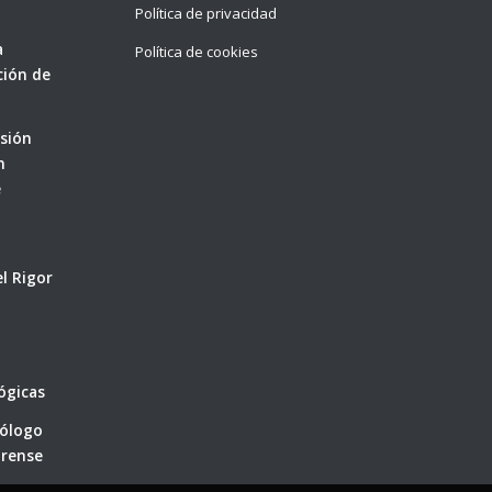
Política de privacidad
a
Política de cookies
cción de
sión
n
e
a
el Rigor
ógicas
cólogo
orense