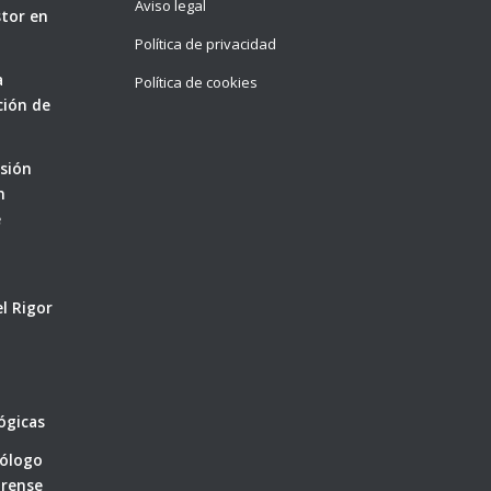
Aviso legal
stor en
Política de privacidad
a
Política de cookies
cción de
sión
n
e
a
el Rigor
ógicas
cólogo
orense