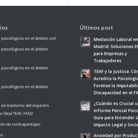
cios
Últimos post
 psicológicos en el ámbito civil
Mediación Laboral e
Madrid: Soluciones E
s psicológicos en el ámbito
para Empresas y
Trabajadores
s psicológicos en el ámbito
TEAF y la Justicia: C
Acredita la Psicologí
Forense la Imputabili
s psicológicos en el ámbito
Discapacidad en el F
¿Cuándo es Crucial 
s en trastorno del espectro
Informe Pericial Psic
co fetal TEAF, FASD
Guía para Entender 
ión de contraperitajes
Impacto Legal y Socia
ón
Ansiedad por Produc