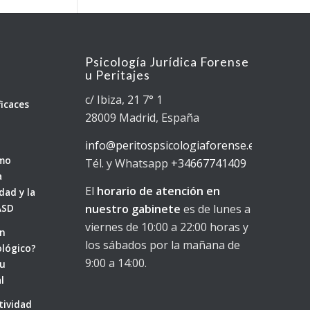
Psicología Jurídica Forense
u Peritajes
n
c/ Ibiza, 21 7° 1
ficaces
28009 Madrid, España
info@peritospsicologiaforense.es
ómo
Tél. y Whatsapp
+34667741409
a
El
horario de atención en
dad y la
nuestro gabinete
es de lunes a
ASD
viernes de 10:00 a 22:00 horas y
un
los sábados por la mañana de
ológico?
9:00 a 14:00.
su
l
tividad