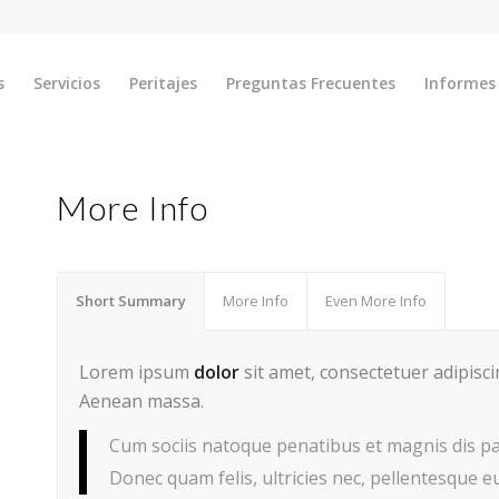
s
Servicios
Peritajes
Preguntas Frecuentes
Informes 
More Info
Short Summary
More Info
Even More Info
Lorem ipsum
dolor
sit amet, consectetuer adipisc
Aenean massa.
Cum sociis natoque penatibus et magnis dis pa
Donec quam felis, ultricies nec, pellentesque e