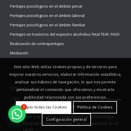
Peritajes psicológicos en el ámbito penal
Peritajes psicológicos en el ámbito laboral
Peritajes psicológicos en el ámbito familiar
Peritajes en trastorno del espectro alcohólico fetal TEAF, FASD
Realización de contraperitajes
Mediación
Este sitio Web utiliza cookies propias y de terceros para
mejorar nuestros servicios, elaborar información estadística,
analizar sus hábitos de navegación, lo que nos permite
Últimos post
personalizar el contenido que ofrecemos y mostrarle
publicidad relacionada con sus preferencias.
Mediación Laboral en Madrid: Soluciones Eficaces
para Empresas y Trabajadores
Acepto todas las Cookies
Política de Cookies
1
TEAF y la Justicia: Cómo Acredita la Psicología
Configuración general
Forense la Imputabilidad y la Discapacidad en el
FASD